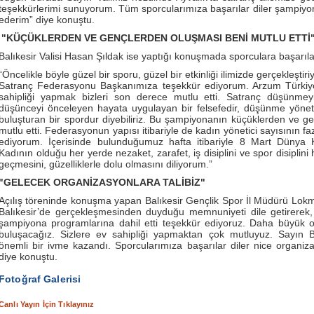
teşekkürlerimi sunuyorum. Tüm sporcularımıza başarılar diler şampiy
ederim” diye konuştu.
"KÜÇÜKLERDEN VE GENÇLERDEN OLUŞMASI BENİ MUTLU ETTİ
Balıkesir Valisi Hasan Şıldak ise yaptığı konuşmada sporculara başarılar
“Öncelikle böyle güzel bir sporu, güzel bir etkinliği ilimizde gerçekleşti
Satranç Federasyonu Başkanımıza teşekkür ediyorum. Arzum Türkiy
sahipliği yapmak bizleri son derece mutlu etti. Satranç düşünmeyi, 
düşünceyi önceleyen hayata uygulayan bir felsefedir, düşünme yönetim
buluşturan bir spordur diyebiliriz. Bu şampiyonanın küçüklerden ve g
mutlu etti. Federasyonun yapısı itibariyle de kadın yönetici sayısının f
ediyorum. İçerisinde bulunduğumuz hafta itibariyle 8 Mart Dünya 
Kadının olduğu her yerde nezaket, zarafet, iş disiplini ve spor disiplini
geçmesini, güzelliklerle dolu olmasını diliyorum.”
"GELECEK ORGANİZASYONLARA TALİBİZ"
Açılış töreninde konuşma yapan Balıkesir Gençlik Spor İl Müdürü Lok
Balıkesir’de gerçekleşmesinden duyduğu memnuniyeti dile getirerek, 
şampiyona programlarına dahil etti teşekkür ediyoruz. Daha büyük 
buluşacağız. Sizlere ev sahipliği yapmaktan çok mutluyuz. Sayın 
önemli bir ivme kazandı. Sporcularımıza başarılar diler nice organiz
diye konuştu.
Fotoğraf Galerisi
Canlı Yayın İçin Tıklayınız