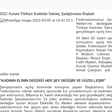
2022 Arzum Türkiye Kadınlar Satranç Şampiyonası Başladı
Federasyonumuz tara
Aletleri’nin desteğ
Türkiye Kadınlar Sat
gerçekleşen açılış töre
34 ilden 82 kadın s
turnuvanın açılış tö
Şıldak, Federasyon Ba
Kaymakamı Hasan Yama
İl Müdürü Lokman A
Başkanı Mesut Ergin,
Fatih Maden, Asbaşkan
Kurulu Üyemiz Musta
İsmail Çalışkan, çok
veliler katıldı.
"KADININ ELİNİN DEĞDİĞİ HER ŞEY DEĞİŞİR VE GÜZELLEŞİR"
Şampiyonanın açılış töreninde konuşma yapan Başkanımız Gülk
Federasyonu olarak satranç sporunda kız çocuklarımızın ve kadınları
gün arttırıyoruz. Biliyoruz ki, kadın dokunduğu her şeyi güzelleştirir, de
Kadınlar Şampiyonası’nın 14 yıldır aralıksız sponsorluğunu üstlen
desteğini sunan Arzum Elektrikli Ev Aletleri ailesine teşekkürlerim
kadınlarımızın her geçen gün artan etkinliğini Arzum ailemizle b
bugün burada Sayın Valimiz nezdinde Ayvalık’ta satranç ailemize göste