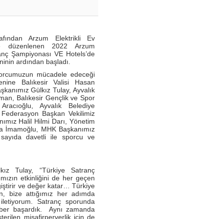
fından Arzum Elektrikli Ev
iyle düzenlenen 2022 Arzum
ranç Şampiyonası VE Hotels’de
ninin ardından başladı.
porcumuzun mücadele edeceği
renine Balıkesir Valisi Hasan
şkanımız Gülkız Tulay, Ayvalık
n, Balıkesir Gençlik ve Spor
racıoğlu, Ayvalık Belediye
 Federasyon Başkan Vekilimiz
ımız Halil Hilmi Darı, Yönetim
fa İmamoğlu, MHK Başkanımız
 sayıda davetli ile sporcu ve
ız Tulay, “Türkiye Satranç
mızın etkinliğini de her geçen
ğiştirir ve değer katar… Türkiye
en, bize attığımız her adımda
i iletiyorum. Satranç sporunda
eraber başardık. Aynı zamanda
rilen misafirperverlik için de