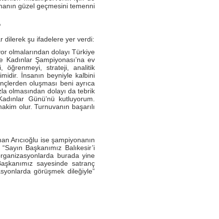
onanın güzel geçmesini temenni
"
 dilerek şu ifadelere yer verdi:
riyor olmalarından dolayı Türkiye
e Kadınlar Şampiyonası’na ev
öğrenmeyi, strateji, analitik
idir. İnsanın beyniyle kalbini
ençlerden oluşması beni ayrıca
azla olmasından dolayı da tebrik
Kadınlar Günü’nü kutluyorum.
 hakim olur. Turnuvanın başarılı
man Arıcıoğlu ise şampiyonanın
“Sayın Başkanımız Balıkesir’i
organizasyonlarda burada yine
Başkanımız sayesinde satranç
asyonlarda görüşmek dileğiyle”