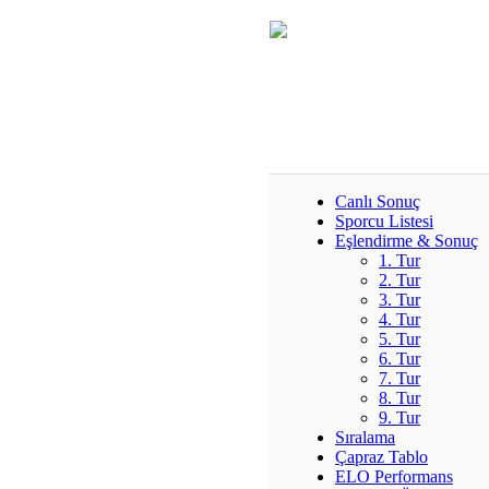
Canlı Sonuç
Sporcu Listesi
Eşlendirme & Sonuç
1. Tur
2. Tur
3. Tur
4. Tur
5. Tur
6. Tur
7. Tur
8. Tur
9. Tur
Sıralama
Çapraz Tablo
ELO Performans