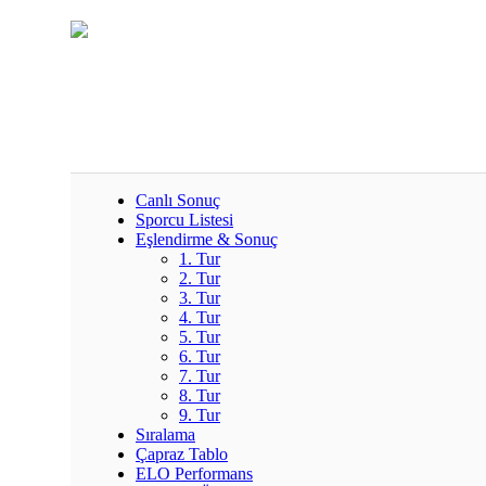
Canlı Sonuç
Sporcu Listesi
Eşlendirme & Sonuç
1. Tur
2. Tur
3. Tur
4. Tur
5. Tur
6. Tur
7. Tur
8. Tur
9. Tur
Sıralama
Çapraz Tablo
ELO Performans