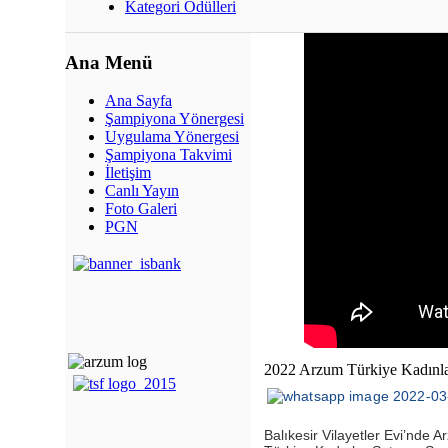
Kategori Ödülleri
Ana Menü
Ana Sayfa
Şampiyona Yönergesi
Uygulama Yönergesi
Şampiyona Takvimi
İletişim
Canlı Yayın
Foto Galeri
PGN
2022 Arzum Türkiye Kadınla
Balıkesir Vilayetler Evi’nde 