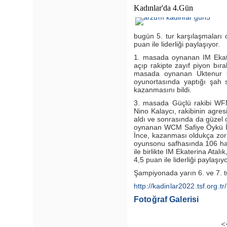
Kadınlar'da 4.Gün
bugün 5. tur karşılaşmaları
puan ile liderliği paylaşıyor.
1. masada oynanan IM Ekate
açıp rakipte zayıf piyon bır
masada oynanan Uktenur Ç
oyunortasında yaptığı şah 
kazanmasını bildi.
3. masada Güçlü rakibi WF
Nino Kalaycı, rakibinin agre
aldı ve sonrasında da güzel 
oynanan WCM Safiye Öykü İ
İnce, kazanması oldukça zor 
oyunsonu safhasında 106 ha
ile birlikte IM Ekaterina At
4,5 puan ile liderliği paylaşıyo
Şampiyonada yarın 6. ve 7. 
http://kadinlar2022.tsf.org.tr/
Fotoğraf Galerisi
<