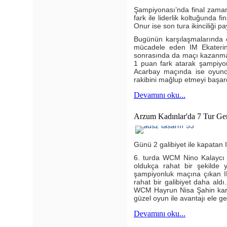
Şampiyonası’nda final zaman
fark ile liderlik koltuğunda
Onur ise son tura ikinciliği p
Bugünün karşılaşmalarında ol
mücadele eden IM Ekaterina 
sonrasında da maçı kazanmayı
1 puan fark atarak şampiy
Acarbay maçında ise oyunor
rakibini mağlup etmeyi başar
Devamını oku...
Arzum Kadınlar'da 7 Tur Ger
Günü 2 galibiyet ile kapatan I
6. turda WCM Nino Kalaycı k
oldukça rahat bir şekilde 
şampiyonluk maçına çıkan IM 
rahat bir galibiyet daha ald
WCM Hayrun Nisa Şahin karşı
güzel oyun ile avantajı ele g
Devamını oku...