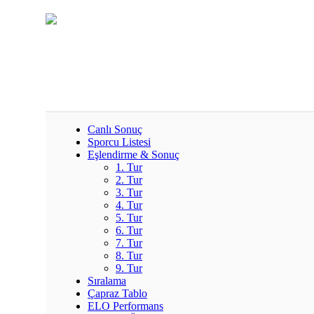
Canlı Sonuç
Sporcu Listesi
Eşlendirme & Sonuç
1. Tur
2. Tur
3. Tur
4. Tur
5. Tur
6. Tur
7. Tur
8. Tur
9. Tur
Sıralama
Çapraz Tablo
ELO Performans