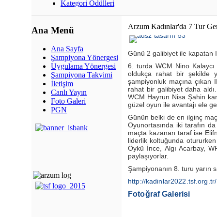
Kategori Ödülleri
Arzum Kadınlar'da 7 Tur Ger
Ana Menü
Ana Sayfa
Günü 2 galibiyet ile kapatan I
Şampiyona Yönergesi
6. turda WCM Nino Kalaycı k
Uygulama Yönergesi
oldukça rahat bir şekilde 
Şampiyona Takvimi
şampiyonluk maçına çıkan IM 
İletişim
rahat bir galibiyet daha ald
Canlı Yayın
WCM Hayrun Nisa Şahin karşı
Foto Galeri
güzel oyun ile avantajı ele g
PGN
Günün belki de en ilginç maç
Oyunortasında iki tarafın d
maçta kazanan taraf ise Elifn
liderlik koltuğunda otururken
Öykü İnce, Algı Acarbay, 
paylaşıyorlar.
Şampiyonanın 8. turu yarın s
http://kadinlar2022.tsf.org.tr/
Fotoğraf Galerisi